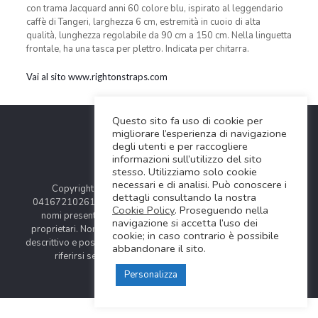
con trama Jacquard anni 60 colore blu, ispirato al leggendario
caffè di Tangeri, larghezza 6 cm, estremità in cuoio di alta
qualità, lunghezza regolabile da 90 cm a 150 cm. Nella linguetta
frontale, ha una tasca per plettro. Indicata per chitarra.
Vai al sito www.rightonstraps.com
Questo sito fa uso di cookie per
migliorare l’esperienza di navigazione
degli utenti e per raccogliere
informazioni sull’utilizzo del sito
stesso. Utilizziamo solo cookie
necessari e di analisi. Può conoscere i
Copyright © 2024 Soundwave Distribution Srl - P.I.
dettagli consultando la nostra
04167210261 |
COOKIES POLICY
| Tutti i marchi, i prodotti e i
Cookie Policy
. Proseguendo nella
nomi presentati in questo sito sono registrati dai legittimi
navigazione si accetta l’uso dei
proprietari. Nomi e caratteristiche sono citati solamente al fine
cookie; in caso contrario è possibile
descrittivo e possono variare senza obbligo di preavviso, quindi
abbandonare il sito.
riferirsi sempre ai siti web dei rispettivi costruttori.
Personalizza