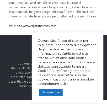
con trama Jacquard anni 60 colore rosso, ispirato al
leggendario caffè di Tangeri, larghezza 6 cm, estremità in cuoio
di alta qualità, lunghezza regolabile da 90 cm a 150 cm. Nella
linguetta frontale, ha una tasca per plettro. Indicata per chitarra.
Vai al sito www.rightonstraps.com
Questo sito fa uso di cookie per
migliorare l’esperienza di navigazione
degli utenti e per raccogliere
informazioni sull’utilizzo del sito
stesso. Utilizziamo solo cookie
necessari e di analisi. Può conoscere i
Copyright © 2024 Soundwave Distribution Srl - P.I.
dettagli consultando la nostra
04167210261 |
COOKIES POLICY
| Tutti i marchi, i prodotti e i
Cookie Policy
. Proseguendo nella
nomi presentati in questo sito sono registrati dai legittimi
navigazione si accetta l’uso dei
proprietari. Nomi e caratteristiche sono citati solamente al fine
cookie; in caso contrario è possibile
descrittivo e possono variare senza obbligo di preavviso, quindi
abbandonare il sito.
riferirsi sempre ai siti web dei rispettivi costruttori.
Personalizza