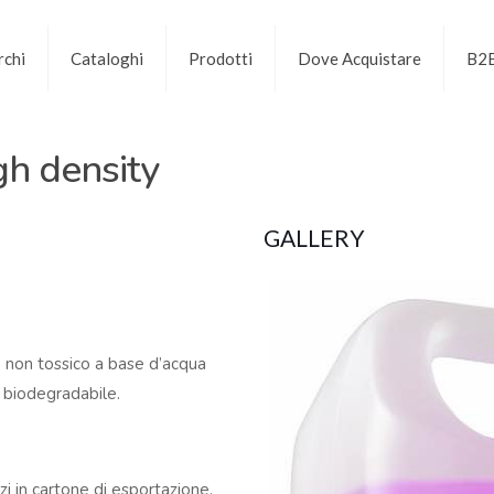
chi
Cataloghi
Prodotti
Dove Acquistare
B2
gh density
GALLERY
to non tossico a base d’acqua
 biodegradabile.
i in cartone di esportazione.