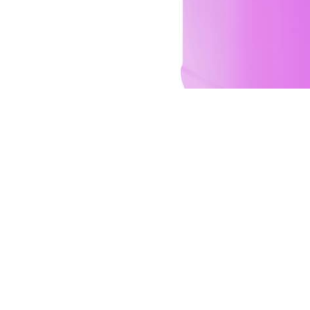
04167210261 |
COOKIES POLICY
| Tutti i marchi, i prodotti e i nomi 
 al fine descrittivo e possono variare senza obbligo di preavviso, qui