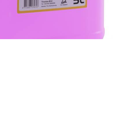
presentati in questo sito sono registrati dai legittimi
ndi riferirsi sempre ai siti web dei rispettivi