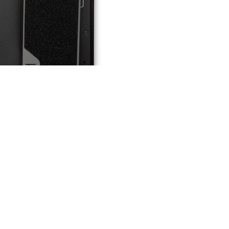
presentati in questo sito sono registrati dai legittimi
ndi riferirsi sempre ai siti web dei rispettivi