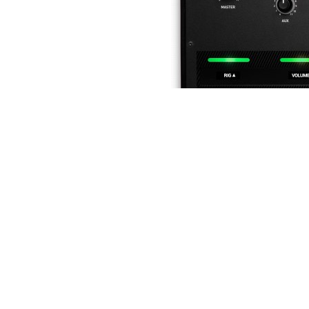
Copyright © 2024 Soundwave Distribution Srl - P.I. 
proprietari. Nomi e caratteristiche sono citati solamente
costruttori.
[divider_padding]
Calendario eventi parte seconda –
[divider_padding]