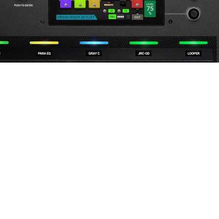
04167210261 |
COOKIES POLICY
| Tutti i marchi, i prodotti e i nomi 
 al fine descrittivo e possono variare senza obbligo di preavviso, qui
 Emilia Romagna