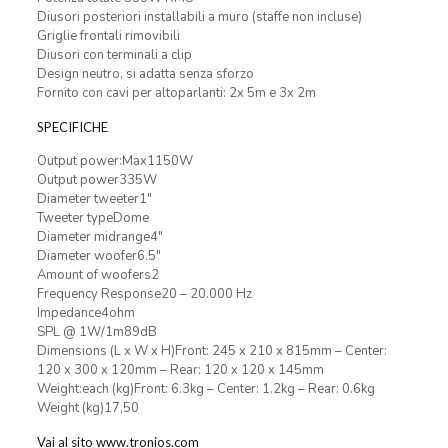
Diusori posteriori installabili a muro (staffe non incluse)
Griglie frontali rimovibili
Diusori con terminali a clip
Design neutro, si adatta senza sforzo
Fornito con cavi per altoparlanti: 2x 5m e 3x 2m
SPECIFICHE
Output power:Max1150W
Output power335W
Diameter tweeter1″
Tweeter typeDome
Diameter midrange4″
Diameter woofer6.5″
Amount of woofers2
Frequency Response20 – 20.000 Hz
Impedance4ohm
SPL @ 1W/1m89dB
Dimensions (L x W x H)Front: 245 x 210 x 815mm – Center:
120 x 300 x 120mm – Rear: 120 x 120 x 145mm
Weight:each (kg)Front: 6.3kg – Center: 1.2kg – Rear: 0.6kg
Weight (kg)17,50
Vai al sito www.tronios.com