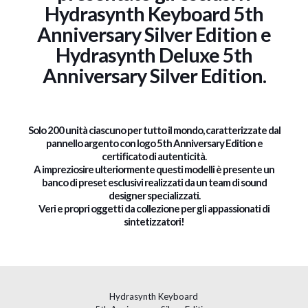
Hydrasynth Keyboard 5th
Anniversary Silver Edition e
Hydrasynth Deluxe 5th
Anniversary Silver Edition.
Solo 200 unità ciascuno per tutto il mondo, caratterizzate dal
pannello argento con logo 5th Anniversary Edition e
certificato di autenticità.
A impreziosire ulteriormente questi modelli è presente un
banco di preset esclusivi realizzati da un team di sound
designer specializzati.
Veri e propri oggetti da collezione per gli appassionati di
sintetizzatori!
Hydrasynth Keyboard