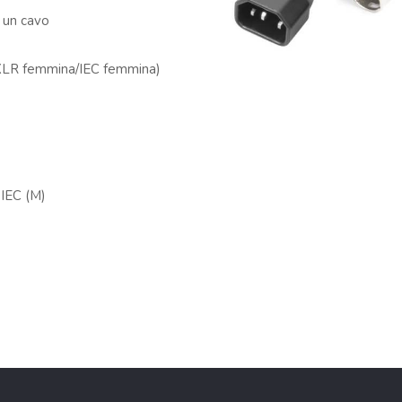
 un cavo
e
 XLR femmina/IEC femmina)
 IEC (M)