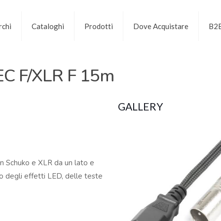
chi
Cataloghi
Prodotti
Dove Acquistare
B2
EC F/XLR F 15m
GALLERY
on Schuko e XLR da un lato e
io degli effetti LED, delle teste