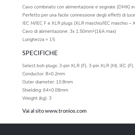
Cavo combinato con alimentazione e segnale (DMX) in
Perfetto per una facile connessione degli effetti di luc
IEC M/IEC F e XLR plugs (XLR maschio/IEC maschio –
Cavo di alimentazione: 3x 1.50mm²(16A max)
Lunghezza = 15
SPECIFICHE
Select boh plugs: 3-pin XLR (F), 3-pin XLR (M), IEC (F),
Conductor: 8×0.2mm
Outer diameter: 10.8mm
Shielding: 64×0.08mm
Weight (kg): 3
Vai al sito www.tronios.com