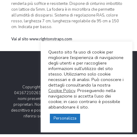
renderla più soffice e resistente. Dispone di cinturino imbottito
con lattice da 5mm. La fodera è in microfibra che permette
all’umidità di dissiparsi. Sistema di regolazione RAS, colore
rosso, larghezza 7 cm, lunghezza regolabile da 95 cm a 150
cm. Indicata per basso.
Vai al sito www.rightonstraps.com
Questo sito fa uso di cookie per
migliorare l’esperienza di navigazione
degli utenti e per raccogliere
informazioni sull’utilizzo del sito
stesso. Utilizziamo solo cookie
necessari e di analisi. Può conoscere i
dettagli consultando la nostra
Copyright © 2024 Soundwave Distribution Srl - P.I.
Cookie Policy
. Proseguendo nella
04167210261 |
COOKIES POLICY
| Tutti i marchi, i prodotti e i
navigazione si accetta l’uso dei
nomi presentati in questo sito sono registrati dai legittimi
cookie; in caso contrario è possibile
proprietari. Nomi e caratteristiche sono citati solamente al fine
abbandonare il sito.
descrittivo e possono variare senza obbligo di preavviso, quindi
riferirsi sempre ai siti web dei rispettivi costruttori.
Personalizza