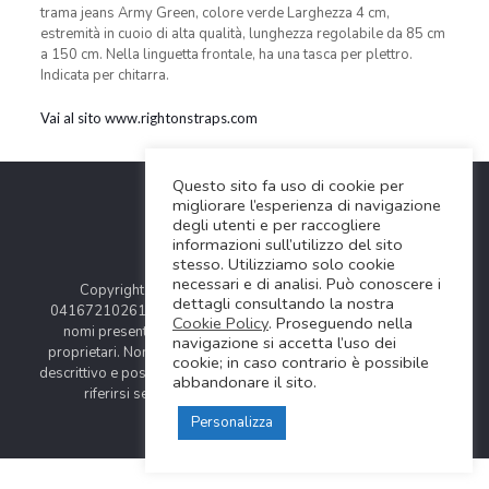
trama jeans Army Green, colore verde Larghezza 4 cm,
estremità in cuoio di alta qualità, lunghezza regolabile da 85 cm
a 150 cm. Nella linguetta frontale, ha una tasca per plettro.
Indicata per chitarra.
Vai al sito www.rightonstraps.com
Questo sito fa uso di cookie per
migliorare l’esperienza di navigazione
degli utenti e per raccogliere
informazioni sull’utilizzo del sito
stesso. Utilizziamo solo cookie
necessari e di analisi. Può conoscere i
Copyright © 2024 Soundwave Distribution Srl - P.I.
dettagli consultando la nostra
04167210261 |
COOKIES POLICY
| Tutti i marchi, i prodotti e i
Cookie Policy
. Proseguendo nella
nomi presentati in questo sito sono registrati dai legittimi
navigazione si accetta l’uso dei
proprietari. Nomi e caratteristiche sono citati solamente al fine
cookie; in caso contrario è possibile
descrittivo e possono variare senza obbligo di preavviso, quindi
abbandonare il sito.
riferirsi sempre ai siti web dei rispettivi costruttori.
Personalizza