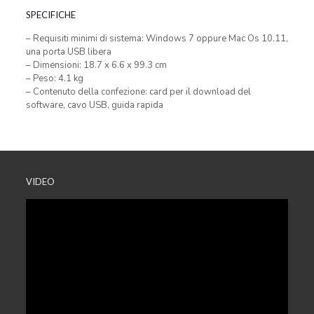
SPECIFICHE
– Requisiti minimi di sistema: Windows 7 oppure Mac Os 10.11,
una porta USB libera
– Dimensioni: 18.7 x 6.6 x 99.3 cm
– Peso: 4.1 kg
– Contenuto della confezione: card per il download del
software, cavo USB, guida rapida
VIDEO