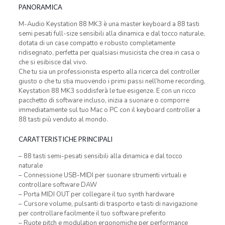
PANORAMICA
M-Audio Keystation 88 MK3 è una master keyboard a 88 tasti
semi pesati full-size sensibili alla dinamica e dal tocco naturale,
dotata di un case compatto e robusto completamente
ridisegnato, perfetta per qualsiasi musicista che crea in casa o
che si esibisce dal vivo.
Che tu sia un professionista esperto alla ricerca del controller
giusto o che tu stia muovendo i primi passi nell’home recording,
Keystation 88 MK3 soddisferà le tue esigenze. E con un ricco
pacchetto di software incluso, inizia a suonare o comporre
immediatamente sul tuo Mac o PC con il keyboard controller a
88 tasti più venduto al mondo.
CARATTERISTICHE PRINCIPALI
– 88 tasti semi-pesati sensibili alla dinamica e dal tocco
naturale
– Connessione USB-MIDI per suonare strumenti virtuali e
controllare software DAW
– Porta MIDI OUT per collegare il tuo synth hardware
– Cursore volume, pulsanti di trasporto e tasti di navigazione
per controllare facilmente il tuo software preferito
– Ruote pitch e modulation ergonomiche per performance