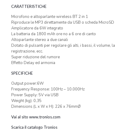
CARATTERISTICHE
Microfono e altoparlante wireless BT 2 in 1
Riproduce le MP3 direttamente da USB o scheda MicroSD
Amplicatore da 6W integrato
La batteria da 1800 mAh ore no a 6 ore di canto
Altoparlante stereo a due canali
Dotato di pulsanti per regolare gli alti, i bassi, il volume, la
registrazione, ecc.
Super riduzione del rumore
Effetto Delay ed armonia
SPECIFICHE
Output power:6W
Frequency Response: 100Hz – 10.000Hz
Power Supply: 5V via USB
Weight (kg): 0,35
Dimensions (L x W x H): 226 x 76mmØ
Vai al sito www.tronios.com
Scarica il catalogo Tronios