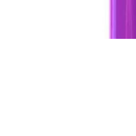
04167210261 |
COOKIES POLICY
| Tutti i marchi, i prodotti e i nomi 
 al fine descrittivo e possono variare senza obbligo di preavviso, qui