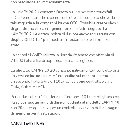
con precisione ed immediatamente.
La LAMPY 20 2U consente l’uscita su uno schermo touch full-
HD esterno oltre che il pieno controllo remoto dello show da
tablet grazie alla compatibilità con OSC. Possibile creare show
di grande impatto con il generatore di effetti integrato. La
LAMPY 20 2U è dotata inoltre di 4 ruote encoder ciascuna con
display OLED 1,3″ per mostrare rapidamente le informazioni di
stato.
La console LAMPY utilizza la libreria Atlabase che offre più di
21.000 fixture file di apparecchi tra cui scegliere.
La Showtec LAMPY 20 2U consente nativamente il controllo di 2
universi ed include tutte le funzionalità sul monitor esterno ed
un secondo Fixture View. I 1024 canali sono controllabili via
DMX, ArtNet e sACN.
Per andare oltre i 10 fader multifunzione i 10 fader playback con
i tasti cue, suggeriamo di dare un’occhiata al modello LAMPY 40
con 20 fader aggiuntivi per un controllo avanzato delle 9 pagine
di memoria per il salvataggio.
CARATTERISTICHE