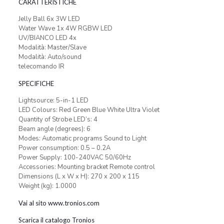
CARATTERISTICHE
Jelly Ball 6x 3W LED
Water Wave 1x 4W RGBW LED
UV/BIANCO LED 4x
Modalità: Master/Slave
Modalità: Auto/sound
telecomando IR
SPECIFICHE
Lightsource: 5-in-1 LED
LED Colours: Red Green Blue White Ultra Violet
Quantity of Strobe LED’s: 4
Beam angle (degrees): 6
Modes: Automatic programs Sound to Light
Power consumption: 0.5 – 0.2A
Power Supply: 100-240VAC 50/60Hz
Accessories: Mounting bracket Remote control
Dimensions (L x W x H): 270 x 200 x 115
Weight (kg): 1.0000
Vai al sito www.tronios.com
Scarica il catalogo Tronios