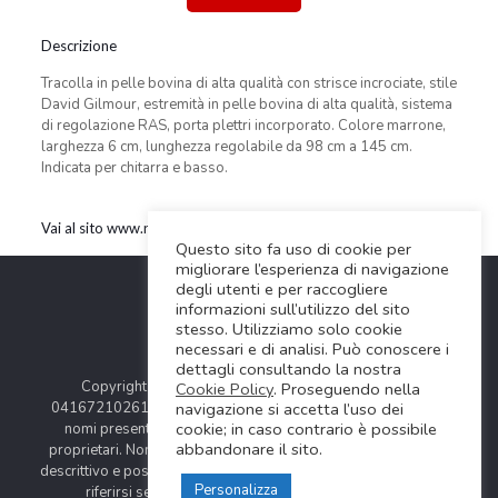
Descrizione
Tracolla in pelle bovina di alta qualità con strisce incrociate, stile
David Gilmour, estremità in pelle bovina di alta qualità, sistema
di regolazione RAS, porta plettri incorporato. Colore marrone,
larghezza 6 cm, lunghezza regolabile da 98 cm a 145 cm.
Indicata per chitarra e basso.
Vai al sito www.rightonstraps.com
Questo sito fa uso di cookie per
migliorare l’esperienza di navigazione
degli utenti e per raccogliere
informazioni sull’utilizzo del sito
stesso. Utilizziamo solo cookie
necessari e di analisi. Può conoscere i
dettagli consultando la nostra
Copyright © 2024 Soundwave Distribution Srl - P.I.
Cookie Policy
. Proseguendo nella
navigazione si accetta l’uso dei
04167210261 |
COOKIES POLICY
| Tutti i marchi, i prodotti e i
cookie; in caso contrario è possibile
nomi presentati in questo sito sono registrati dai legittimi
abbandonare il sito.
proprietari. Nomi e caratteristiche sono citati solamente al fine
descrittivo e possono variare senza obbligo di preavviso, quindi
Personalizza
riferirsi sempre ai siti web dei rispettivi costruttori.