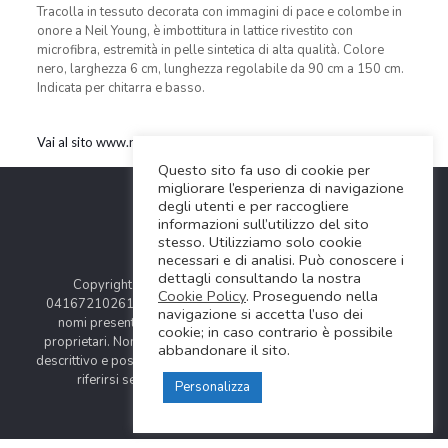
Tracolla in tessuto decorata con immagini di pace e colombe in
onore a Neil Young, è imbottitura in lattice rivestito con
microfibra, estremità in pelle sintetica di alta qualità. Colore
nero, larghezza 6 cm, lunghezza regolabile da 90 cm a 150 cm.
Indicata per chitarra e basso.
Vai al sito www.rightonstraps.com
Questo sito fa uso di cookie per
migliorare l’esperienza di navigazione
degli utenti e per raccogliere
informazioni sull’utilizzo del sito
stesso. Utilizziamo solo cookie
necessari e di analisi. Può conoscere i
dettagli consultando la nostra
Copyright © 2024 Soundwave Distribution Srl - P.I.
Cookie Policy
. Proseguendo nella
04167210261 |
COOKIES POLICY
| Tutti i marchi, i prodotti e i
navigazione si accetta l’uso dei
nomi presentati in questo sito sono registrati dai legittimi
cookie; in caso contrario è possibile
proprietari. Nomi e caratteristiche sono citati solamente al fine
abbandonare il sito.
descrittivo e possono variare senza obbligo di preavviso, quindi
riferirsi sempre ai siti web dei rispettivi costruttori.
Personalizza