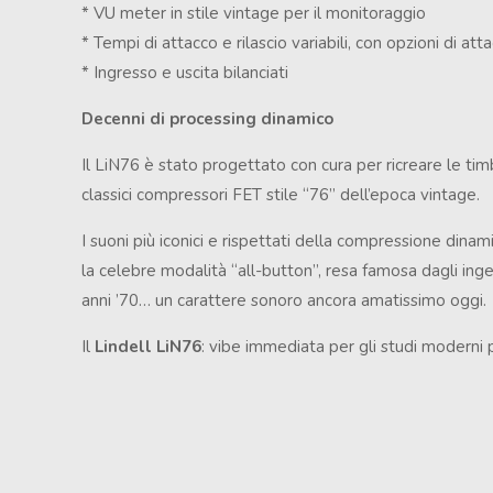
* VU meter in stile vintage per il monitoraggio
* Tempi di attacco e rilascio variabili, con opzioni di att
* Ingresso e uscita bilanciati
Decenni di processing dinamico
Il LiN76 è stato progettato con cura per ricreare le tim
classici compressori FET stile “76” dell’epoca vintage.
I suoni più iconici e rispettati della compressione dinam
la celebre modalità “all-button”, resa famosa dagli inge
anni ’70… un carattere sonoro ancora amatissimo oggi.
Il
Lindell LiN76
: vibe immediata per gli studi moderni p