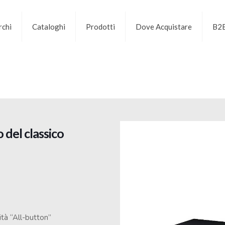
chi
Cataloghi
Prodotti
Dove Acquistare
B2
o
del classico
ità “All-button”