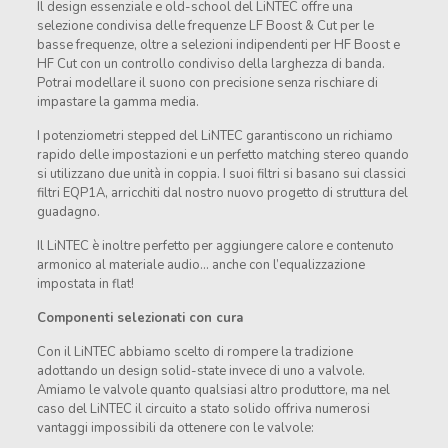
Il design essenziale e old-school del LiNTEC offre una
selezione condivisa delle frequenze LF Boost & Cut per le
basse frequenze, oltre a selezioni indipendenti per HF Boost e
HF Cut con un controllo condiviso della larghezza di banda.
Potrai modellare il suono con precisione senza rischiare di
impastare la gamma media.
I potenziometri stepped del LiNTEC garantiscono un richiamo
rapido delle impostazioni e un perfetto matching stereo quando
si utilizzano due unità in coppia. I suoi filtri si basano sui classici
filtri EQP1A, arricchiti dal nostro nuovo progetto di struttura del
guadagno.
Il LiNTEC è inoltre perfetto per aggiungere calore e contenuto
armonico al materiale audio… anche con l’equalizzazione
impostata in flat!
Componenti selezionati con cura
Con il LiNTEC abbiamo scelto di rompere la tradizione
adottando un design solid-state invece di uno a valvole.
Amiamo le valvole quanto qualsiasi altro produttore, ma nel
caso del LiNTEC il circuito a stato solido offriva numerosi
vantaggi impossibili da ottenere con le valvole: