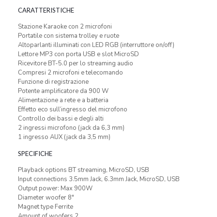
CARATTERISTICHE
Stazione Karaoke con 2 microfoni
Portatile con sistema trolley e ruote
Altoparlanti illuminati con LED RGB (interruttore on/off)
Lettore MP3 con porta USB e slot MicroSD
Ricevitore BT-5.0 per lo streaming audio
Compresi 2 microfoni e telecomando
Funzione di registrazione
Potente amplificatore da 900 W
Alimentazione a rete e a batteria
Effetto eco sull’ingresso del microfono
Controllo dei bassi e degli alti
2 ingressi microfono (jack da 6,3 mm)
1 ingresso AUX (jack da 3,5 mm)
SPECIFICHE
Playback options BT streaming, MicroSD, USB
Input connections 3.5mm Jack, 6.3mm Jack, MicroSD, USB
Output power: Max 900W
Diameter woofer 8″
Magnet type Ferrite
Amount of woofers 2