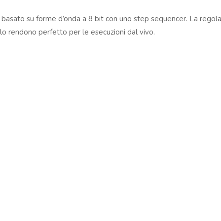
04167210261 |
COOKIES POLICY
| Tutti i marchi, i prodotti e i nomi 
basato su forme d’onda a 8 bit con uno step sequencer. La regol
 al fine descrittivo e possono variare senza obbligo di preavviso, qui
lo rendono perfetto per le esecuzioni dal vivo.
PH e FM
all, Room, Arena, Plate, Tunnels, Infinity, Tape)