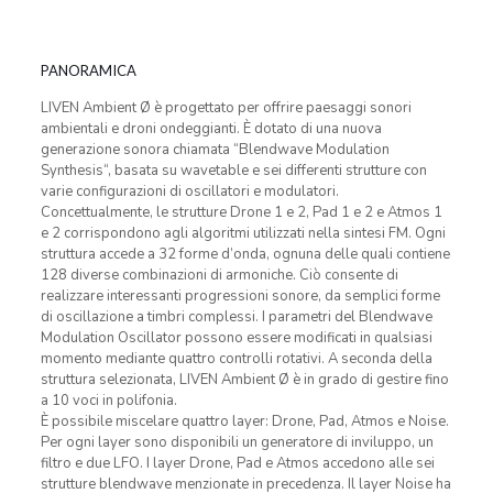
PANORAMICA
LIVEN Ambient Ø è progettato per offrire paesaggi sonori
ambientali e droni ondeggianti. È dotato di una nuova
generazione sonora chiamata “Blendwave Modulation
Synthesis“, basata su wavetable e sei differenti strutture con
varie configurazioni di oscillatori e modulatori.
Concettualmente, le strutture Drone 1 e 2, Pad 1 e 2 e Atmos 1
e 2 corrispondono agli algoritmi utilizzati nella sintesi FM. Ogni
struttura accede a 32 forme d’onda, ognuna delle quali contiene
128 diverse combinazioni di armoniche. Ciò consente di
realizzare interessanti progressioni sonore, da semplici forme
di oscillazione a timbri complessi. I parametri del Blendwave
Modulation Oscillator possono essere modificati in qualsiasi
momento mediante quattro controlli rotativi. A seconda della
struttura selezionata, LIVEN Ambient Ø è in grado di gestire fino
a 10 voci in polifonia.
È possibile miscelare quattro layer: Drone, Pad, Atmos e Noise.
Per ogni layer sono disponibili un generatore di inviluppo, un
filtro e due LFO. I layer Drone, Pad e Atmos accedono alle sei
strutture blendwave menzionate in precedenza. Il layer Noise ha