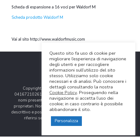
Scheda di espansione a 16 voci per Waldorf M
Scheda prodotto Waldorf M
Vai al sito http://www.waldorfmusic.com
Questo sito fa uso di cookie per
migliorare l’esperienza di navigazione
degli utenti e per raccogliere
informazioni sull’utilizzo del sito
stesso. Utilizziamo solo cookie
necessari e di analisi. Può conoscere i
dettagli consultando la nostra
Copyright © 2024 Soundwave Distribution Srl - P.I.
Cookie Policy
. Proseguendo nella
04167210261 |
COOKIES POLICY
| Tutti i marchi, i prodotti e i
navigazione si accetta l’uso dei
nomi presentati in questo sito sono registrati dai legittimi
cookie; in caso contrario è possibile
proprietari. Nomi e caratteristiche sono citati solamente al fine
abbandonare il sito.
descrittivo e possono variare senza obbligo di preavviso, quindi
riferirsi sempre ai siti web dei rispettivi costruttori.
Personalizza