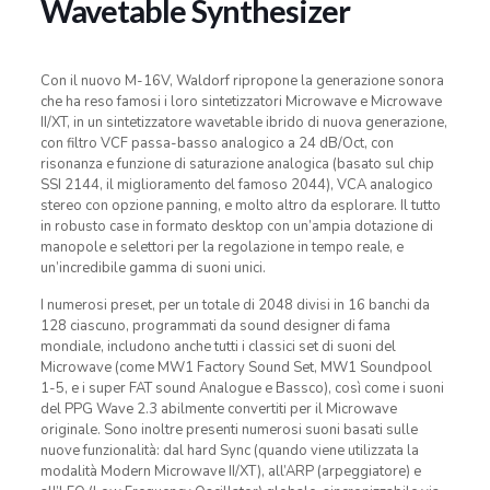
Wavetable Synthesizer
Con il nuovo M-16V, Waldorf ripropone la generazione sonora
che ha reso famosi i loro sintetizzatori Microwave e Microwave
II/XT, in un sintetizzatore wavetable ibrido di nuova generazione,
con filtro VCF passa-basso analogico a 24 dB/Oct, con
risonanza e funzione di saturazione analogica (basato sul chip
SSI 2144, il miglioramento del famoso 2044), VCA analogico
stereo con opzione panning, e molto altro da esplorare. Il tutto
in robusto case in formato desktop con un’ampia dotazione di
manopole e selettori per la regolazione in tempo reale, e
un’incredibile gamma di suoni unici.
I numerosi preset, per un totale di 2048 divisi in 16 banchi da
128 ciascuno, programmati da sound designer di fama
mondiale, includono anche tutti i classici set di suoni del
Microwave (come MW1 Factory Sound Set, MW1 Soundpool
1-5, e i super FAT sound Analogue e Bassco), così come i suoni
del PPG Wave 2.3 abilmente convertiti per il Microwave
originale. Sono inoltre presenti numerosi suoni basati sulle
nuove funzionalità: dal hard Sync (quando viene utilizzata la
modalità Modern Microwave II/XT), all’ARP (arpeggiatore) e