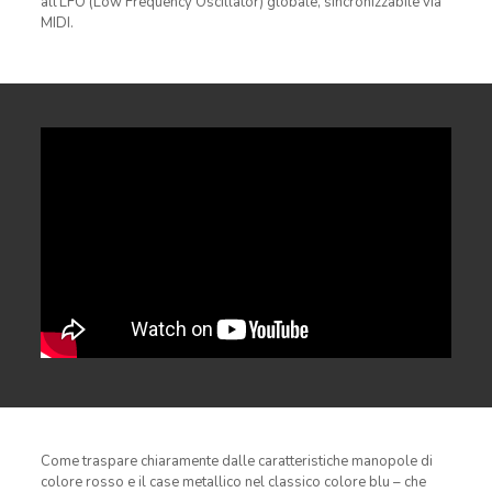
all’LFO (Low Frequency Oscillator) globale, sincronizzabile via
MIDI.
Come traspare chiaramente dalle caratteristiche manopole di
colore rosso e il case metallico nel classico colore blu – che