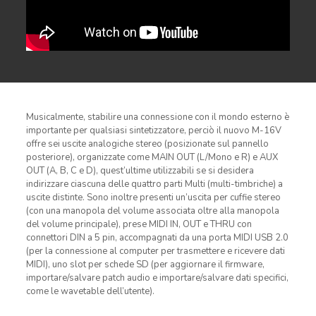
Musicalmente, stabilire una connessione con il mondo esterno è
importante per qualsiasi sintetizzatore, perciò il nuovo M-16V
offre sei uscite analogiche stereo (posizionate sul pannello
posteriore), organizzate come MAIN OUT (L/Mono e R) e AUX
OUT (A, B, C e D), quest’ultime utilizzabili se si desidera
indirizzare ciascuna delle quattro parti Multi (multi-timbriche) a
uscite distinte. Sono inoltre presenti un’uscita per cuffie stereo
(con una manopola del volume associata oltre alla manopola
del volume principale), prese MIDI IN, OUT e THRU con
connettori DIN a 5 pin, accompagnati da una porta MIDI USB 2.0
(per la connessione al computer per trasmettere e ricevere dati
MIDI), uno slot per schede SD (per aggiornare il firmware,
importare/salvare patch audio e importare/salvare dati specifici,
come le wavetable dell’utente).