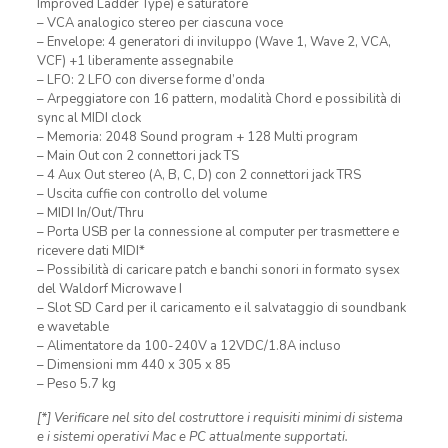
Improved Ladder Type) e saturatore
– VCA analogico stereo per ciascuna voce
– Envelope: 4 generatori di inviluppo (Wave 1, Wave 2, VCA,
VCF) +1 liberamente assegnabile
– LFO: 2 LFO con diverse forme d’onda
– Arpeggiatore con 16 pattern, modalità Chord e possibilità di
sync al MIDI clock
– Memoria: 2048 Sound program + 128 Multi program
– Main Out con 2 connettori jack TS
– 4 Aux Out stereo (A, B, C, D) con 2 connettori jack TRS
– Uscita cuffie con controllo del volume
– MIDI In/Out/Thru
– Porta USB per la connessione al computer per trasmettere e
ricevere dati MIDI*
– Possibilità di caricare patch e banchi sonori in formato sysex
del Waldorf Microwave I
– Slot SD Card per il caricamento e il salvataggio di soundbank
e wavetable
– Alimentatore da 100-240V a 12VDC/1.8A incluso
– Dimensioni mm 440 x 305 x 85
– Peso 5.7 kg
[*] Verificare nel sito del costruttore i requisiti minimi di sistema
e i sistemi operativi Mac e PC attualmente supportati.