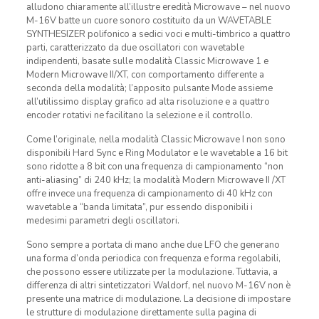
alludono chiaramente all’illustre eredità Microwave – nel nuovo
M-16V batte un cuore sonoro costituito da un WAVETABLE
SYNTHESIZER polifonico a sedici voci e multi-timbrico a quattro
parti, caratterizzato da due oscillatori con wavetable
indipendenti, basate sulle modalità Classic Microwave 1 e
Modern Microwave II/XT, con comportamento differente a
seconda della modalità; l’apposito pulsante Mode assieme
all’utilissimo display grafico ad alta risoluzione e a quattro
encoder rotativi ne facilitano la selezione e il controllo.
Come l’originale, nella modalità Classic Microwave I non sono
disponibili Hard Sync e Ring Modulator e le wavetable a 16 bit
sono ridotte a 8 bit con una frequenza di campionamento “non
anti-aliasing” di 240 kHz; la modalità Modern Microwave II /XT
offre invece una frequenza di campionamento di 40 kHz con
wavetable a “banda limitata”, pur essendo disponibili i
medesimi parametri degli oscillatori.
Sono sempre a portata di mano anche due LFO che generano
una forma d’onda periodica con frequenza e forma regolabili,
che possono essere utilizzate per la modulazione. Tuttavia, a
differenza di altri sintetizzatori Waldorf, nel nuovo M-16V non è
presente una matrice di modulazione. La decisione di impostare
le strutture di modulazione direttamente sulla pagina di