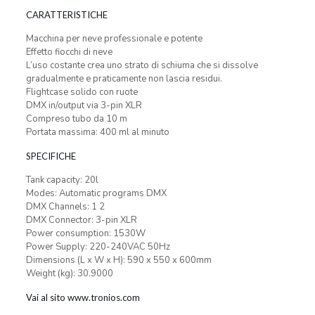
CARATTERISTICHE
Macchina per neve professionale e potente
Effetto fiocchi di neve
L’uso costante crea uno strato di schiuma che si dissolve
gradualmente e praticamente non lascia residui.
Flightcase solido con ruote
DMX in/output via 3-pin XLR
Compreso tubo da 10 m
Portata massima: 400 ml al minuto
SPECIFICHE
Tank capacity: 20l
Modes: Automatic programs DMX
DMX Channels: 1 2
DMX Connector: 3-pin XLR
Power consumption: 1530W
Power Supply: 220-240VAC 50Hz
Dimensions (L x W x H): 590 x 550 x 600mm
Weight (kg): 30.9000
Vai al sito www.tronios.com