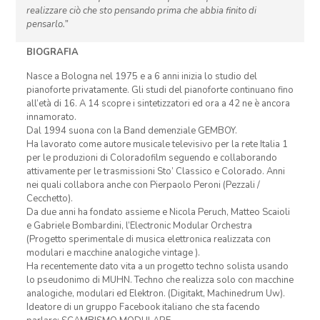
realizzare ciò che sto pensando prima che abbia finito di
pensarlo.”
BIOGRAFIA
Nasce a Bologna nel 1975 e a 6 anni inizia lo studio del
pianoforte privatamente. Gli studi del pianoforte continuano fino
all’età di 16. A 14 scopre i sintetizzatori ed ora a 42 ne è ancora
innamorato.
Dal 1994 suona con la Band demenziale GEMBOY.
Ha lavorato come autore musicale televisivo per la rete Italia 1
per le produzioni di Coloradofilm seguendo e collaborando
attivamente per le trasmissioni Sto’ Classico e Colorado. Anni
nei quali collabora anche con Pierpaolo Peroni (Pezzali /
Cecchetto).
Da due anni ha fondato assieme e Nicola Peruch, Matteo Scaioli
e Gabriele Bombardini, l’Electronic Modular Orchestra
(Progetto sperimentale di musica elettronica realizzata con
modulari e macchine analogiche vintage ).
Ha recentemente dato vita a un progetto techno solista usando
lo pseudonimo di MUHN. Techno che realizza solo con macchine
analogiche, modulari ed Elektron. (Digitakt, Machinedrum Uw).
Ideatore di un gruppo Facebook italiano che sta facendo