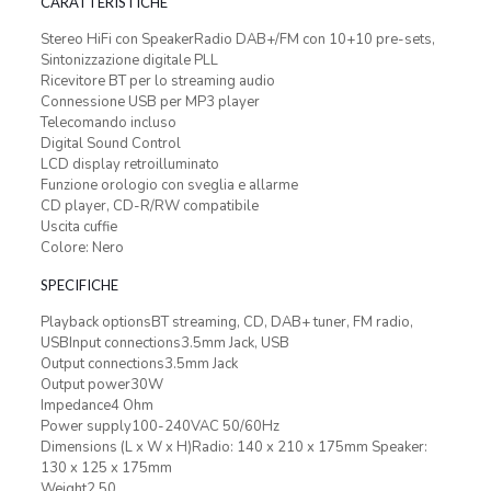
CARATTERISTICHE
Stereo HiFi con SpeakerRadio DAB+/FM con 10+10 pre-sets,
Sintonizzazione digitale PLL
Ricevitore BT per lo streaming audio
Connessione USB per MP3 player
Telecomando incluso
Digital Sound Control
LCD display retroilluminato
Funzione orologio con sveglia e allarme
CD player, CD-R/RW compatibile
Uscita cuffie
Colore: Nero
SPECIFICHE
Playback optionsBT streaming, CD, DAB+ tuner, FM radio,
USBInput connections3.5mm Jack, USB
Output connections3.5mm Jack
Output power30W
Impedance4 Ohm
Power supply100-240VAC 50/60Hz
Dimensions (L x W x H)Radio: 140 x 210 x 175mm Speaker:
130 x 125 x 175mm
Weight2,50