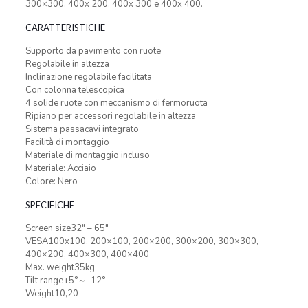
300×300, 400x 200, 400x 300 e 400x 400.
CARATTERISTICHE
Supporto da pavimento con ruote
Regolabile in altezza
Inclinazione regolabile facilitata
Con colonna telescopica
4 solide ruote con meccanismo di fermoruota
Ripiano per accessori regolabile in altezza
Sistema passacavi integrato
Facilità di montaggio
Materiale di montaggio incluso
Materiale: Acciaio
Colore: Nero
SPECIFICHE
Screen size32″ – 65″
VESA100x100, 200×100, 200×200, 300×200, 300×300,
400×200, 400×300, 400×400
Max. weight35kg
Tilt range+5°～-12°
Weight10,20