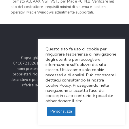
Formato AU, AAX, VST, VST3 per Mac e PC. N.B. Verificare nel
sito del costruttore i requisiti minimi di sistema e i sistemi
operativi Mac e Windows attualmente supportati.
Questo sito fa uso di cookie per
migliorare l’esperienza di navigazione
Copyright © 2024 Soundwave Distribution Srl - P.I.
degli utenti e per raccogliere
04167210261 |
COOKIES POLICY
| Tutti i marchi, i prodotti e i
informazioni sull’utilizzo del sito
nomi presentati in questo sito sono registrati dai legittimi
stesso. Utilizziamo solo cookie
proprietari. Nomi e caratteristiche sono citati solamente al fine
necessari e di analisi. Può conoscere i
dettagli consultando la nostra
descrittivo e possono variare senza obbligo di preavviso, quindi
Cookie Policy
. Proseguendo nella
riferirsi sempre ai siti web dei rispettivi costruttori.
navigazione si accetta l’uso dei
cookie; in caso contrario è possibile
abbandonare il sito.
Personalizza