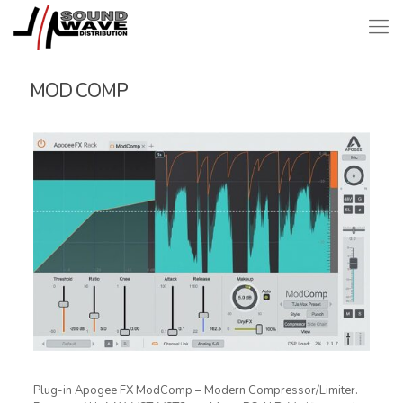
MOD COMP
Plug-in Apogee FX ModComp – Modern Compressor/Limiter.