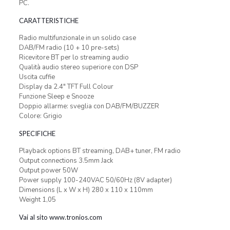
PC.
CARATTERISTICHE
Radio multifunzionale in un solido case
DAB/FM radio (10 + 10 pre-sets)
Ricevitore BT per lo streaming audio
Qualità audio stereo superiore con DSP
Uscita cuffie
Display da 2.4″ TFT Full Colour
Funzione Sleep e Snooze
Doppio allarme: sveglia con DAB/FM/BUZZER
Colore: Grigio
SPECIFICHE
Playback options BT streaming, DAB+ tuner, FM radio
Output connections 3.5mm Jack
Output power 50W
Power supply 100-240VAC 50/60Hz (8V adapter)
Dimensions (L x W x H) 280 x 110 x 110mm
Weight 1,05
Vai al sito www.tronios.com