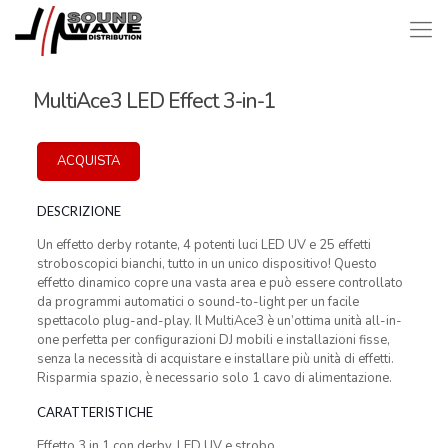
MultiAce3 LED Effect 3-in-1
ACQUISTA
DESCRIZIONE
Un effetto derby rotante, 4 potenti luci LED UV e 25 effetti
stroboscopici bianchi, tutto in un unico dispositivo! Questo
effetto dinamico copre una vasta area e può essere controllato
da programmi automatici o sound-to-light per un facile
spettacolo plug-and-play. Il MultiAce3 è un’ottima unità all-in-
one perfetta per configurazioni DJ mobili e installazioni fisse,
senza la necessità di acquistare e installare più unità di effetti.
Risparmia spazio, è necessario solo 1 cavo di alimentazione.
CARATTERISTICHE
Effetto 3 in 1 con derby, LED UV e strobo