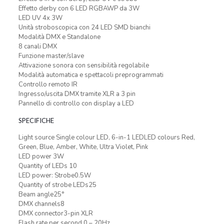
Effetto derby con 6 LED RGBAWP da 3W
LED UV 4x 3W
Unità stroboscopica con 24 LED SMD bianchi
Modalità DMX e Standalone
8 canali DMX
Funzione master/slave
Attivazione sonora con sensibilità regolabile
Modalità automatica e spettacoli preprogrammati
Controllo remoto IR
Ingresso/uscita DMX tramite XLR a 3 pin
Pannello di controllo con display a LED
SPECIFICHE
Light source Single colour LED, 6-in-1 LEDLED colours Red,
Green, Blue, Amber, White, Ultra Violet, Pink
LED power 3W
Quantity of LEDs 10
LED power: Strobe0.5W
Quantity of strobe LEDs25
Beam angle25°
DMX channels8
DMX connector3-pin XLR
Flash rate per second 0 – 20Hz