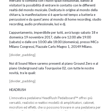
mercato si combina con i nuovi spazi istituzionali, dando ai
visitatori la possibilità di entrare in contatto con le differenti
realtà del mondo musicale. Dedicata in origine al mondo della
chitarra, la manifestazione si è aperta nel tempo a batteria e
percussioni e da quest’anno al mondo di home recording, studio
recording, audio professionale, luci e dj.
L’appuntamento, imperdibile per tutti, avrà luogo sabato 18 e
domenica 19 novembre 2017, dalle ore 12:00 alle 19:00
(sabato) e dalle ore 10:00 alle 18:00 (domenica), presso MiCo
Milano Congressi, Piazzale Carlo Magno 1, 20149 Milano.
[divider_padding]
Noi di Sound Wave saremo presenti al piano Ground Zero e al
piano Underground sala Tourquoise 02, con tutte le nostre
novità, tra le quali:
[divider_padding]
HEADRUSH
L’innovativa pedaliera HeadRush Pedalboard™ offre i più
versatili, realistici e reattivi modelli di amplificatori, cabinet,
microfoni ed effetti, che si possono trovare in una pedaliera per