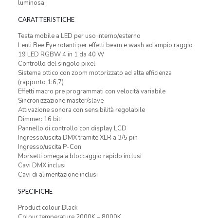
luminosa.
CARATTERISTICHE
Testa mobile a LED per uso interno/esterno
Lenti Bee Eye rotanti per effetti beam e wash ad ampio raggio
19 LED RGBW 4 in 1 da 40 W
Controllo del singolo pixel
Sistema ottico con zoom motorizzato ad alta efficienza
(rapporto 1:6,7)
Effetti macro pre programmati con velocità variabile
Sincronizzazione master/slave
Attivazione sonora con sensibilità regolabile
Dimmer: 16 bit
Pannello di controllo con display LCD
Ingresso/uscita DMX tramite XLR a 3/5 pin
Ingresso/uscita P-Con
Morsetti omega a bloccaggio rapido inclusi
Cavi DMX inclusi
Cavi di alimentazione inclusi
SPECIFICHE
Product colour Black
Colour temperature 2000K – 8000K