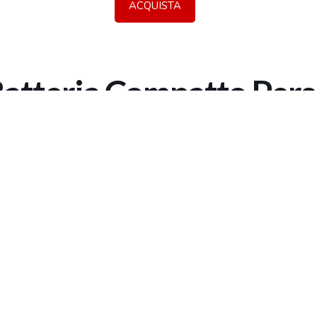
ACQUISTA
04167210261 |
COOKIES POLICY
| Tutti i marchi, i prodotti e i nomi 
 al fine descrittivo e possono variare senza obbligo di preavviso, qui
Batteria Compatto Per
omestiche o lezioni, questo altoparl
oltare il tuo kit elettronico senza cuf
to e salvaspazio, che si monta
plificatore compatto è perfetto