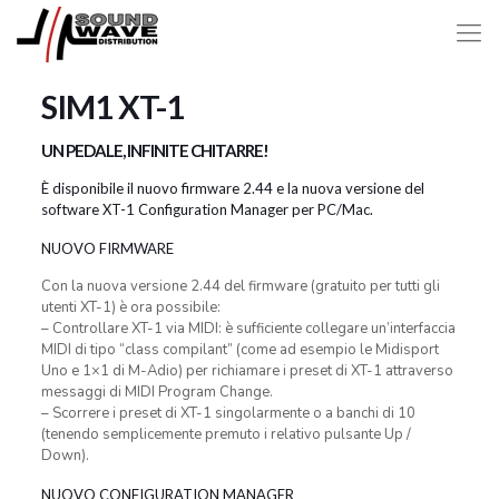
SIM1 XT-1
UN PEDALE, INFINITE CHITARRE!
È disponibile il nuovo firmware 2.44 e la nuova versione del
software XT-1 Configuration Manager per PC/Mac.
NUOVO FIRMWARE
Con la nuova versione 2.44 del firmware (gratuito per tutti gli
utenti XT-1) è ora possibile:
– Controllare XT-1 via MIDI: è sufficiente collegare un’interfaccia
MIDI di tipo “class compilant” (come ad esempio le Midisport
Uno e 1×1 di M-Adio) per richiamare i preset di XT-1 attraverso
messaggi di MIDI Program Change.
– Scorrere i preset di XT-1 singolarmente o a banchi di 10
(tenendo semplicemente premuto i relativo pulsante Up /
Down).
NUOVO CONFIGURATION MANAGER