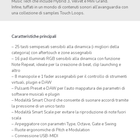
Music Tech che include Hybrid 3, Velvet e Mini Grand.
Infine, tuffati in un mondo di contenuti sonori all’avanguardia con
una collezione di samples Touch Loops.
Caratteristiche principali
– 25 tasti semipesati sensibili alla dinamica (i migliori della
categoria) con aftertouch e zone assegnabili
– 16 pad illuminati RGB sensibili alla dinamica con funzione
Note Repeat, ideale per la creazione di beat, clip launching e
altro
– 8 manopole e 1 fader assegnabili per il controllo di strumenti
virtuali, plugin e DAW
– Pulsanti Preset e DAW per l’auto mappatura dei parametri di
software musicali e plugin
– Modalità Smart Chord che consente di suonare accordi tramite
la pressione di un unico tasto
– Modalità Smart Scale per evitare la riproduzione di note fuori
scala
– Arpeggiatore con parametri Type, Octave, Gate e Swing
– Ruote ergonomiche di Pitch e Modulation
– Connessione USB-MIDI