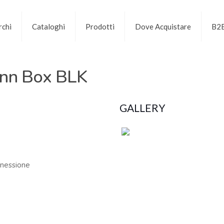
chi
Cataloghi
Prodotti
Dove Acquistare
B2
onn Box BLK
GALLERY
nnessione