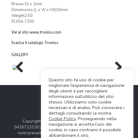
Braces16 x 2mm
Dimensions (L x W x H)500mm
Weight2,50
PL056.7200
Vai al sito www.tronios.com
Scarica il catalogo Tronios
GALLERY
Previous
Next
Questo sito fa uso di cookie per
migliorare l’esperienza di navigazione
degli utenti e per raccogliere
informazioni sull’utilizzo del sito
stesso. Utilizziamo solo cookie
necessari e di analisi. Può conoscere i
dettagli consultando la nostra
Cookie Policy
. Proseguendo nella
Copyright © 2024 Soundwave Distribution Srl - P.I.
navigazione si accetta l’uso dei
04167210261 |
COOKIES POLICY
| Tutti i marchi, i prodotti e i
cookie; in caso contrario è possibile
nomi presentati in questo sito sono registrati dai legittimi
abbandonare il sito.