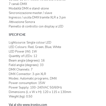
7 canali DMX
Modalità DMX e stand-alone
Sincronizzazione master / slave
Ingresso / uscita DMX tramite XLR a 3 pin
Attivazione Sonora
Pannello di controllo con display a LED
SPECIFICHE
Lightsource: Single colour LED
LED Colours: Red, Green, Blue, White
LED Power (W): 1W
Quantity of LEDs: 12
Beam angle (degrees): 16
Field angle (degrees): 33
DMX Channels: 7
DMX Connector: 3-pin XLR
Modes: Automatic programs, DMX
Power consumption: 15W
Power Supply: 100-240VAC 50/60Hz
Dimensions (L x W x H): 120 x 115 x 130mm
Weight (kg): 0,50
Vai al sito www.tronios.com