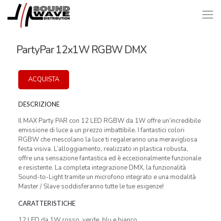
PartyPar 12x1W RGBW DMX
ACQUISTA
DESCRIZIONE
Il MAX Party PAR con 12 LED RGBW da 1W offre un’incredibile
emissione di luce a un prezzo imbattibile. I fantastici colori
RGBW che mescolano la luce ti regaleranno una meravigliosa
festa visiva. L’alloggiamento, realizzato in plastica robusta,
offre una sensazione fantastica ed è eccezionalmente funzionale
e resistente. La completa integrazione DMX, la funzionalità
Sound-to-Light tramite un microfono integrato e una modalità
Master / Slave soddisferanno tutte le tue esigenze!
CARATTERISTICHE
12 LED da 1W rosso, verde, blu e bianco