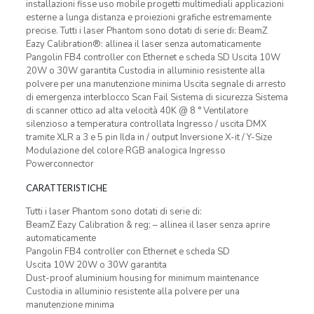
installazioni fisse uso mobile progetti multimediali applicazioni
esterne a lunga distanza e proiezioni grafiche estremamente
precise. Tutti i laser Phantom sono dotati di serie di: BeamZ
Eazy Calibration®: allinea il laser senza automaticamente
Pangolin FB4 controller con Ethernet e scheda SD Uscita 10W
20W o 30W garantita Custodia in alluminio resistente alla
polvere per una manutenzione minima Uscita segnale di arresto
di emergenza interblocco Scan Fail Sistema di sicurezza Sistema
di scanner ottico ad alta velocità 40K @ 8 ° Ventilatore
silenzioso a temperatura controllata Ingresso / uscita DMX
tramite XLR a 3 e 5 pin Ilda in / output Inversione X-it / Y-Size
Modulazione del colore RGB analogica Ingresso
Powerconnector
CARATTERISTICHE
Tutti i laser Phantom sono dotati di serie di:
BeamZ Eazy Calibration & reg; – allinea il laser senza aprire
automaticamente
Pangolin FB4 controller con Ethernet e scheda SD
Uscita 10W 20W o 30W garantita
Dust-proof aluminium housing for minimum maintenance
Custodia in alluminio resistente alla polvere per una
manutenzione minima