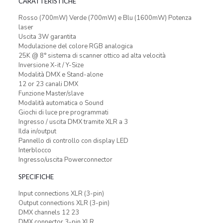
CARATTERISTICHE
Rosso (700mW) Verde (700mW) e Blu (1600mW) Potenza
laser
Uscita 3W garantita
Modulazione del colore RGB analogica
25K @ 8° sistema di scanner ottico ad alta velocità
Inversione X-it / Y-Size
Modalità DMX e Stand-alone
12 or 23 canali DMX
Funzione Master/slave
Modalità automatica o Sound
Giochi di luce pre programmati
Ingresso / uscita DMX tramite XLR a 3
Ilda in/output
Pannello di controllo con display LED
Interblocco
Ingresso/uscita Powerconnector
SPECIFICHE
Input connections XLR (3-pin)
Output connections XLR (3-pin)
DMX channels 12 23
DMX connector 3-pin XLR