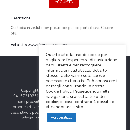
ACQUISTA
Descrizione
Custodia in velluto per plettri con gancio portachiavi. Colore
blu.
Vai al sito www.rightonstraps.com
Questo sito fa uso di cookie per
migliorare l’esperienza di navigazione
degli utenti e per raccogliere
informazioni sull’utilizzo del sito
stesso. Utilizziamo solo cookie
necessari e di analisi. Può conoscere i
dettagli consultando la nostra
Copyright © 2024 Soundwave Distribution Srl - P.I.
Cookie Policy
. Proseguendo nella
04167210261 |
COOKIES POLICY
| Tutti i marchi, i prodotti e i
navigazione si accetta l’uso dei
cookie; in caso contrario è possibile
nomi presentati in questo sito sono registrati dai legittimi
abbandonare il sito.
proprietari. Nomi e caratteristiche sono citati solamente al fine
descrittivo e possono variare senza obbligo di preavviso, quindi
Personalizza
riferirsi sempre ai siti web dei rispettivi costruttori.