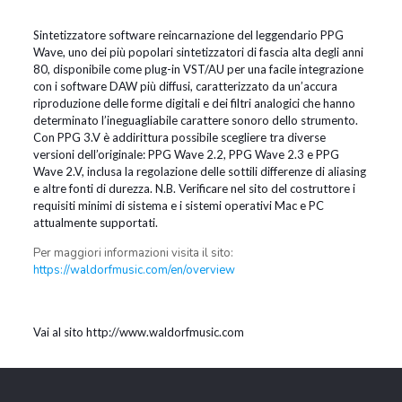
Sintetizzatore software reincarnazione del leggendario PPG
Wave, uno dei più popolari sintetizzatori di fascia alta degli anni
80, disponibile come plug-in VST/AU per una facile integrazione
con i software DAW più diffusi, caratterizzato da un’accura
riproduzione delle forme digitali e dei filtri analogici che hanno
determinato l’ineguagliabile carattere sonoro dello strumento.
Con PPG 3.V è addirittura possibile scegliere tra diverse
versioni dell’originale: PPG Wave 2.2, PPG Wave 2.3 e PPG
Wave 2.V, inclusa la regolazione delle sottili differenze di aliasing
e altre fonti di durezza. N.B. Verificare nel sito del costruttore i
requisiti minimi di sistema e i sistemi operativi Mac e PC
attualmente supportati.
Per maggiori informazioni visita il sito:
https://waldorfmusic.com/en/overview
Vai al sito http://www.waldorfmusic.com