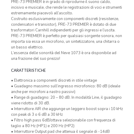
PRE-73 PREMIER è in grado di riprodurne il suono caldo,
incisivo e musicale, che rende le registrazioni di voci e strumenti
estremamente piacevoli all’ascolto.
Costruito esclusivamente con componenti discreti (resistenze,
condensatori e transistor), PRE-73 PREMIER è dotato di due
trasformatori Carnhill indipendenti per gli ingressi e l’uscita.
PRE-73 PREMIER è perfetto per qualsiasi sorgente sonora, non
importa sia essa un microfono, un sintetizzatore, una chitarra o
un basso elettrico.
L’essenza delle sonorità del Neve 1073 è ora disponibile ad
una frazione del suo prezzo!
CARATTERISTICHE
• Elettronica a componenti discreti in stile vintage
• Guadagno massimo sull’ingresso microfonico: 80 dB (ideale
anche per microfoni a nastro passivi)
• Range di guadagno: 20 – 80 dB. In modalità Line, il guadagno
viene ridotto di 30 dB.
• Interruttore AIR che aggiunge un leggero boost sopra i 10 kHz
con peak di 3 o 6 dB a 30 kHz
• Filtro high pass 6dB/ottava selezionabile con frequenza di
taglio a 80 Hz (HP1) e 200 Hz (HP2)
• Interruttore Output pad che attenua il segnale di -14dB