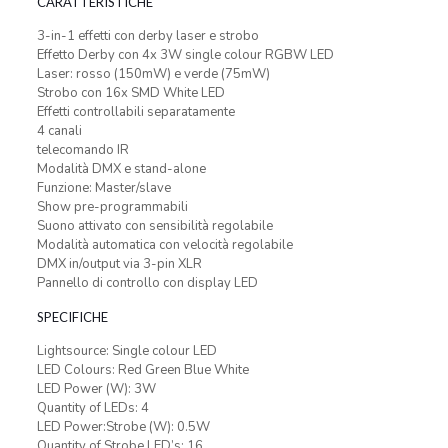
CARATTERISTICHE
3-in-1 effetti con derby laser e strobo
Effetto Derby con 4x 3W single colour RGBW LED
Laser: rosso (150mW) e verde (75mW)
Strobo con 16x SMD White LED
Effetti controllabili separatamente
4 canali
telecomando IR
Modalità DMX e stand-alone
Funzione: Master/slave
Show pre-programmabili
Suono attivato con sensibilità regolabile
Modalità automatica con velocità regolabile
DMX in/output via 3-pin XLR
Pannello di controllo con display LED
SPECIFICHE
Lightsource: Single colour LED
LED Colours: Red Green Blue White
LED Power (W): 3W
Quantity of LEDs: 4
LED Power:Strobe (W): 0.5W
Quantity of Strobe LED’s: 16