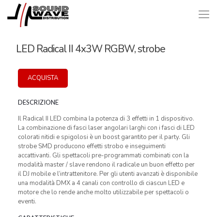
LED Radical II 4x3W RGBW, strobe
ACQUISTA
DESCRIZIONE
Il Radical II LED combina la potenza di 3 effetti in 1 dispositivo.
La combinazione di fasci laser angolari larghi con i fasci di LED
colorati nitidi e spigolosi è un boost garantito per il party. Gli
strobe SMD producono effetti strobo e inseguimenti
accattivanti. Gli spettacoli pre-programmati combinati con la
modalità master / slave rendono il radicale un buon effetto per
il DJ mobile e l’intrattenitore. Per gli utenti avanzati è disponibile
una modalità DMX a 4 canali con controllo di ciascun LED e
motore che lo rende anche molto utilizzabile per spettacoli o
eventi.