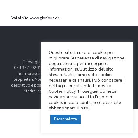
Vai al sito www.glorious.de
Questo sito fa uso di cookie per
migliorare l’esperienza di navigazione
Copyright © 2024 Soundwave Distribution Srl - P.I.
degli utenti e per raccogliere
04167210261 |
COOKIES POLICY
| Tutti i marchi, i prodotti e i
informazioni sull’utilizzo del sito
nomi presentati in questo sito sono registrati dai legittimi
stesso. Utilizziamo solo cookie
proprietari. Nomi e caratteristiche sono citati solamente al fine
necessari e di analisi. Può conoscere i
dettagli consultando la nostra
descrittivo e possono variare senza obbligo di preavviso, quindi
Cookie Policy
. Proseguendo nella
riferirsi sempre ai siti web dei rispettivi costruttori.
navigazione si accetta l’uso dei
cookie; in caso contrario è possibile
abbandonare il sito.
Personalizza