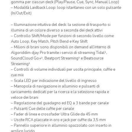
gomma per ciascun deck (Play/Pause, Cue, Sync, Manual Loop)
– Modalità Laidback Loop: loop istantaneo con un solo pulsante
(In/Out/Exit)
– Illuminazione intuitiva del deck: la sezione di trasporto si
illumina di un colore diverso a seconda dei deck attivi
– Controllo Shift/Mode per funzioni di secondo livello come
Auto Loop, Key Match, Pitch Bend e Key Shift
– Milioni di brani sono disponibili on demand all’interno di
Algoriddim djay Pro tramite i servizi di streaming Tidal¹,
SoundCloud Go+¹, Beatport Streaming¹ e Beatsource
Streaming¹
– Controlli di volume individuali per uscita principale, cuffie e
cue mix
– Scala LED per indicazione del livello di ingresso
– Manopola di navigazione in alluminio e pulsanti di
caricamento dedicati per la ricerca e la selezione rapida e
veloce dei brani
– Regolazione del guadagno ed EQ a 3 bande per canale
– Pulsanti Cue delle cuffie per canale
– Fader di linea e crossfader Ultra Glide da 45 mm
– Uscite RCA placcate in oro e jack per cuffie da 3,5 mm
– Pannello superiore in alluminio spazzolato con inserto in
acrilico lucido