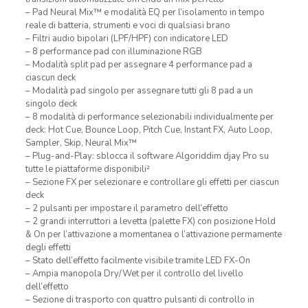
– Pad Neural Mix™ e modalità EQ per l’isolamento in tempo
reale di batteria, strumenti e voci di qualsiasi brano
– Filtri audio bipolari (LPF/HPF) con indicatore LED
– 8 performance pad con illuminazione RGB
– Modalità split pad per assegnare 4 performance pad a
ciascun deck
– Modalità pad singolo per assegnare tutti gli 8 pad a un
singolo deck
– 8 modalità di performance selezionabili individualmente per
deck: Hot Cue, Bounce Loop, Pitch Cue, Instant FX, Auto Loop,
Sampler, Skip, Neural Mix™
– Plug-and-Play: sblocca il software Algoriddim djay Pro su
tutte le piattaforme disponibili²
– Sezione FX per selezionare e controllare gli effetti per ciascun
deck
– 2 pulsanti per impostare il parametro dell’effetto
– 2 grandi interruttori a levetta (palette FX) con posizione Hold
& On per l’attivazione a momentanea o l’attivazione permamente
degli effetti
– Stato dell’effetto facilmente visibile tramite LED FX-On
– Ampia manopola Dry/Wet per il controllo del livello
dell’effetto
– Sezione di trasporto con quattro pulsanti di controllo in