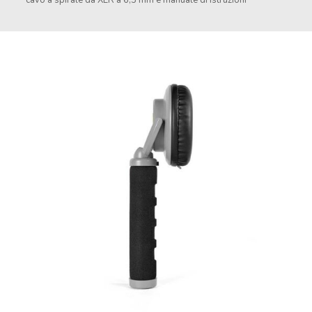
cavo a spirale da XLR a 6,3 mm e manuale di istruzioni