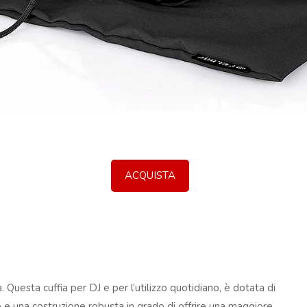
ACQUISTA
Questa cuffia per DJ e per l’utilizzo quotidiano, è dotata di
 e una costruzione robusta in grado di offrire una maggiore