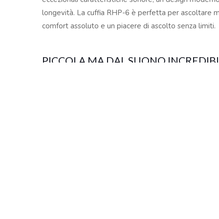
Copyright © 2024 Soundwave Distribution Srl - P.I. 
longevità. La cuffia RHP-6 è perfetta per ascoltare mu
proprietari. Nomi e caratteristiche sono citati solamente
comfort assoluto e un piacere di ascolto senza limiti.
costruttori.
PICCOLA MA DAL SUONO INCREDIB
Nonostante le dimensioni ridotte, RHP-6 è caratteriz
medi armoniosi e alti brillanti. RHP-6 suona così bene 
INDOSSABILITA’ ECCELLENTE
L’archetto elastico rivestito in rete di nylon anti sudore
artificiale idrorepellente e il cavo tessile a prova di
RHP-6 è inoltre ripiegabile per poter essere riposta f
CUFFIA INTELLIGENTE