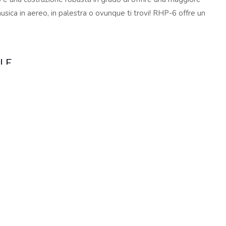
04167210261 |
COOKIES POLICY
| Tutti i marchi, i prodotti e i nomi 
sica in aereo, in palestra o ovunque ti trovi! RHP-6 offre un
 al fine descrittivo e possono variare senza obbligo di preavviso, qui
ILE
zata da un suono potente ed equilibrato: bassi profondi,
che non vorrai più toglierla.
, le robuste barre in alluminio, la superficie liscia in pelle
 strappo, offrono un mix perfetto tra robustezza e comfort.
acilmente nella tasca di una giacca o di una borsa.