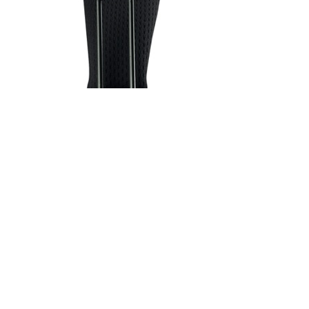
presentati in questo sito sono registrati dai legittimi
ndi riferirsi sempre ai siti web dei rispettivi