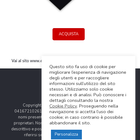
ACQUISTA
Vai al sito www.elektron.se
Questo sito fa uso di cookie per
migliorare l’esperienza di navigazione
degli utenti e per raccogliere
informazioni sull’utilizzo del sito
stesso. Utilizziamo solo cookie
necessari e di analisi. Può conoscere i
dettagli consultando la nostra
Copyright © 2024 Soundwave Distribution Srl - P.I.
Cookie Policy
. Proseguendo nella
04167210261 |
COOKIES POLICY
| Tutti i marchi, i prodotti e i
navigazione si accetta l’uso dei
cookie; in caso contrario è possibile
nomi presentati in questo sito sono registrati dai legittimi
abbandonare il sito.
proprietari. Nomi e caratteristiche sono citati solamente al fine
descrittivo e possono variare senza obbligo di preavviso, quindi
Personalizza
riferirsi sempre ai siti web dei rispettivi costruttori.