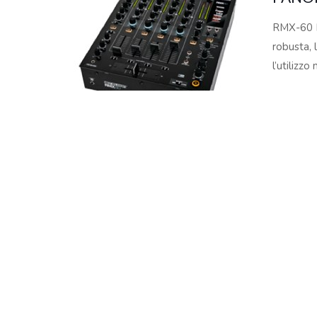
Copyright © 2024 Soundwave Distribution Srl - P.I. 
RMX-60 Di
proprietari. Nomi e caratteristiche sono citati solamente
robusta, 
costruttori.
l’utilizz
SEZIO
Per soddi
Isolator.
alte e ba