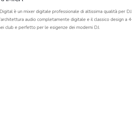
04167210261 |
COOKIES POLICY
| Tutti i marchi, i prodotti e i nomi 
gital è un mixer digitale professionale di altissima qualità per D
 al fine descrittivo e possono variare senza obbligo di preavviso, qui
l’architettura audio completamente digitale e il classico design a 
o nei club e perfetto per le esigenze dei moderni DJ.
NE EQ PERSONALIZZABILE
sfare differenti stili di mixaggio, la sezione EQ di RMX-60 Digital
 In aggiunta, sotto all’equalizzatore a tre bande di ciascun canale, è
sse frequenze.