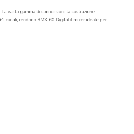
presentati in questo sito sono registrati dai legittimi
J. La vasta gamma di connessioni, la costruzione
ndi riferirsi sempre ai siti web dei rispettivi
4+1 canali, rendono RMX-60 Digital il mixer ideale per
 offre due modalità di funzionamento: Classic e
 posizionato un filtro bipolare con curve dedicate alle